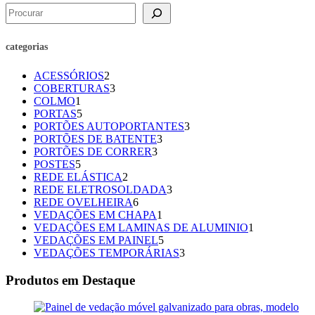
categorias
ACESSÓRIOS
2
COBERTURAS
3
COLMO
1
PORTAS
5
PORTÕES AUTOPORTANTES
3
PORTÕES DE BATENTE
3
PORTÕES DE CORRER
3
POSTES
5
REDE ELÁSTICA
2
REDE ELETROSOLDADA
3
REDE OVELHEIRA
6
VEDAÇÕES EM CHAPA
1
VEDAÇÕES EM LAMINAS DE ALUMINIO
1
VEDAÇÕES EM PAINEL
5
VEDAÇÕES TEMPORÁRIAS
3
Produtos em Destaque